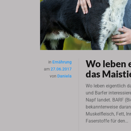
Wo leben e
in
Ernährung
am
27.06.2017
das Maist
von
Daniela
Wo leben eigentlich d
und Barfer interessier
Napf landet. BARF (Bio
bekannterweise daran, 
Muskelfleisch, Fett, 
Faserstoffe für den…